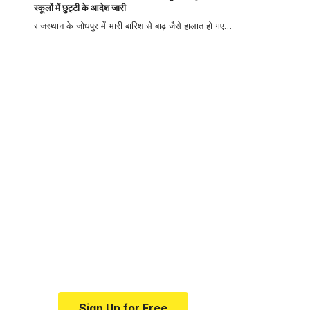
स्कूलों में छुट्टी के आदेश जारी
राजस्थान के जोधपुर में भारी बारिश से बाढ़ जैसे हालात हो गए…
Your one-stop
resource for
medical news and
education.
Your one-stop resource for
medical news and education.
Sign Up for Free