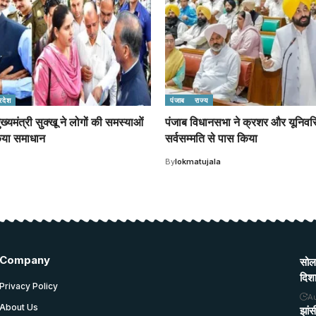
रदेश
पंजाब
राज्य
मुख्यमंत्री सुक्खू ने लोगों की समस्याओं
पंजाब विधानसभा ने क्रशर और यूनिवर्स
िया समाधान
सर्वसम्मति से पास किया
By
lokmatujala
Company
सोल
दिशा
Privacy Policy
A
About Us
झांस