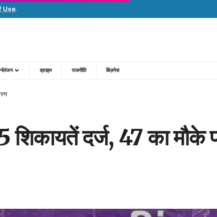
f Use
.
नोरंजन
क्राइम
राजनीति
बिज़नेस
ारण
5 शिकायतें दर्ज, 47 का मौके 