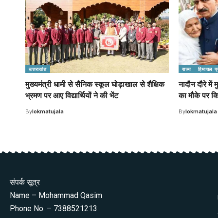
उत्तराखंड
राज्य
हिमाचल प्
मुख्यमंत्री धामी से सैनिक स्कूल घोड़ाखाल से शैक्षिक
नादौन दौरे में 
भ्रमण पर आए विद्यार्थियों ने की भेंट
का मौके पर क
By
lokmatujala
By
lokmatujala
संपर्क सूत्र
Name – Mohammad Qasim
Phone No. – 7388521213