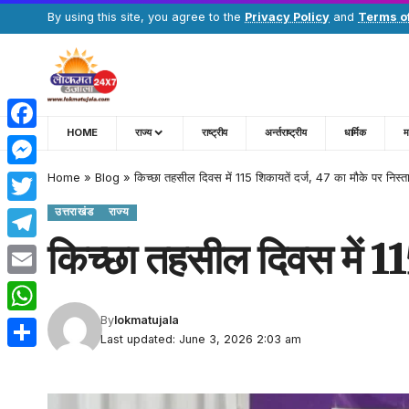
By using this site, you agree to the
Privacy Policy
and
Terms o
HOME
राज्य
राष्ट्रीय
अर्न्तराष्ट्रीय
धार्मिक
म
Facebook
Home
»
Blog
»
किच्छा तहसील दिवस में 115 शिकायतें दर्ज, 47 का मौके पर निस्त
Messenger
उत्तराखंड
राज्य
Twitter
किच्छा तहसील दिवस में 11
Telegram
Email
By
lokmatujala
WhatsApp
Last updated: June 3, 2026 2:03 am
Share