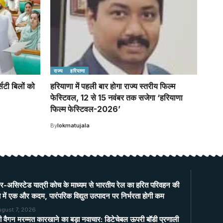
राज्य
हरियाणा
िटी बिलों को
हरियाणा में पहली बार होगा राज्य स्तरीय फिल्म
फेस्टिवल, 12 से 15 नवंबर तक सजेगा ‘हरियाणा
फिल्म फेस्टिवल-2026’
By
lokmatujala
र-असिस्टेड यात्री कोच के माध्यम से भारतीय रेल का हरित परिवहन की
 में एक और कदम, पारंपरिक विद्युत उत्पादन पर निर्भरता होगी कम
ugust 7, 2026
ी वैगन मरम्मत कारखाने का बड़ा नवाचार: डिटेचेबल ऊपरी बॉडी प्रणाली