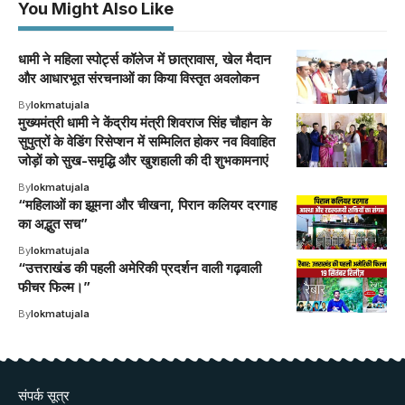
You Might Also Like
धामी ने महिला स्पोर्ट्स कॉलेज में छात्रावास, खेल मैदान
और आधारभूत संरचनाओं का किया विस्तृत अवलोकन
By
lokmatujala
मुख्यमंत्री धामी ने केंद्रीय मंत्री शिवराज सिंह चौहान के
सुपुत्रों के वेडिंग रिसेप्शन में सम्मिलित होकर नव विवाहित
जोड़ों को सुख-समृद्धि और खुशहाली की दी शुभकामनाएं
By
lokmatujala
“महिलाओं का झूमना और चीखना, पिरान कलियर दरगाह
का अद्भुत सच”
By
lokmatujala
“उत्तराखंड की पहली अमेरिकी प्रदर्शन वाली गढ़वाली
फीचर फिल्म।”
By
lokmatujala
संपर्क सूत्र