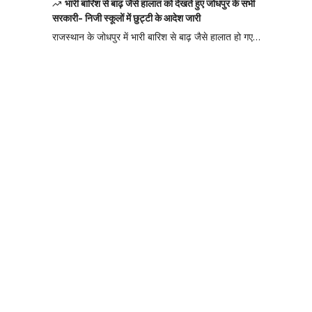
भारी बारिश से बाढ़ जैसे हालात को देखते हुए जोधपुर के सभी
सरकारी- निजी स्कूलों में छुट्टी के आदेश जारी
राजस्थान के जोधपुर में भारी बारिश से बाढ़ जैसे हालात हो गए…
Your one-stop
resource for
medical news
and education.
Your one-stop resource for
medical news and
education.