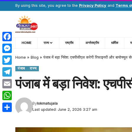
By using this site, you agree to the
Privacy Policy
and
Terms o
HOME
राज्य
राष्ट्रीय
अर्न्तराष्ट्रीय
धार्मिक
म
Facebook
Home
»
Blog
»
पंजाब में बड़ा निवेश: एचपीसीएल करेगी रिफाइनरी और बायोफ्यूल सेक्
Messenger
पंजाब
राज्य
Twitter
पंजाब में बड़ा निवेश: एचप
Telegram
Email
By
lokmatujala
WhatsApp
Last updated: June 2, 2026 3:27 am
Share