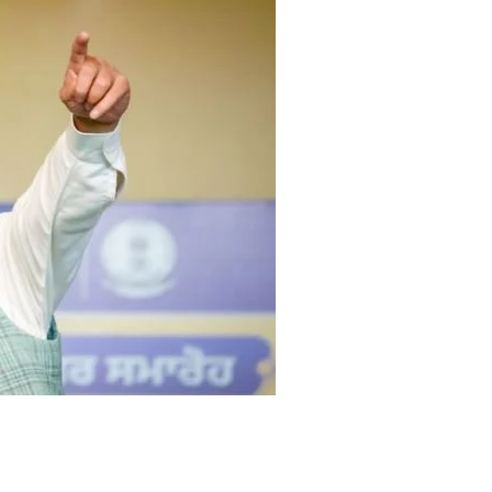
tsApp
are