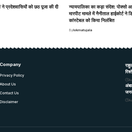
मी ने प्रदेशवासियों को छठ पूजा की दी
न्यायपालिका का कड़ा संदेश: पोक्सो आ
मारपीट मामले में नैनीताल हाईकोर्ट ने ड
कांस्टेबल को किया निलंबित
By
lokmatujala
Company
राहु
रिश्
Privacy Policy
A
About Us
अंबा
जनत
Contact Us
A
Disclaimer