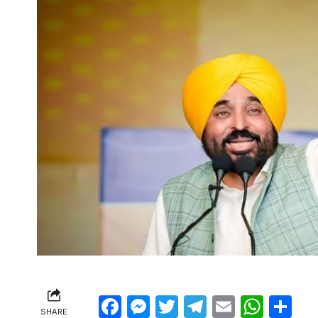
Facebook
Messenger
Twitter
Telegram
Email
Wha
Sh
SHARE