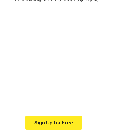
Your one-stop
resource for
medical news and
education.
Your one-stop resource for
medical news and education.
Sign Up for Free