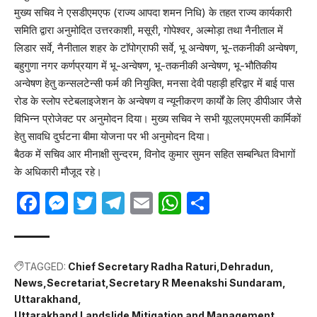
मुख्य सचिव ने एसडीएमएफ (राज्य आपदा शमन निधि) के तहत राज्य कार्यकारी
समिति द्वारा अनुमोदित उत्तरकाशी, मसूरी, गोपेश्वर, अल्मोड़ा तथा नैनीताल में
लिडार सर्वे, नैनीताल शहर के टाॅपोग्राफी सर्वे, भू अन्वेषण, भू-तकनीकी अन्वेषण,
बहुगुणा नगर कर्णप्रयाग में भू-अन्वेषण, भू-तकनीकी अन्वेषण, भू-भौतिकीय
अन्वेषण हेतु कन्सलटेन्सी फर्म की नियुक्ति, मनसा देवी पहाड़ी हरिद्वार में बाई पास
रोड के स्लोप स्टेबलाइजेशन के अन्वेषण व न्यूनीकरण कार्यों के लिए डीपीआर जैसे
विभिन्न प्रोजेक्ट पर अनुमोदन दिया। मुख्य सचिव ने सभी यूएलएमएमसी कार्मिकों
हेतु सावधि दुर्घटना बीमा योजना पर भी अनुमोदन दिया।
बैठक में सचिव आर मीनाक्षी सुन्दरम, विनोद कुमार सुमन सहित सम्बन्धित विभागों
के अधिकारी मौजूद रहे।
Facebook
Messenger
Twitter
Telegram
Email
WhatsApp
Share
TAGGED:
Chief Secretary Radha Raturi
Dehradun
News
Secretariat
Secretary R Meenakshi Sundaram
Uttarakhand
Uttarakhand Landslide Mitigation and Management