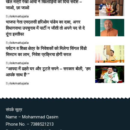
खेल मंत्री रेखा आर्या ने खिलाड़ियों को दिया संदेश –
जाओ, छा जाओ
By
lokmatujala
भाजपा नेता एमएलसी हरिओम पांडेय का दावा, अगर
विधानसभा उपचुनाव में पार्टी न जीती तो अपने पद से दे
दूंगा इस्तीफा
By
lokmatujala
पर्यटन व शिक्षा क्षेत्र के निवेशकों को मिलेगा सिंगल विंडो
सिस्टम का लाभ, निवेश प्रक्रिया होगी सरल
By
lokmatujala
“आपदा में ढहते घर और टूटते सपने – सरकार बोली, ‘हम
आपके साथ हैं’”
By
lokmatujala
संपर्क सूत्र
Name – Mohammad Qasim
Phone No. – 7388521213