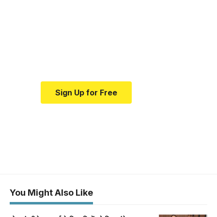
medical news and
education.
Your one-stop resource for
medical news and education.
Sign Up for Free
You Might Also Like