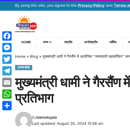
By using this site, you agree to the
Privacy Policy
and
Terms o
HOME
राज्य
राष्ट्रीय
अर्न्तराष्ट्रीय
धार्मिक
म
Facebook
Home
»
Blog
»
मुख्यमंत्री धामी ने गैरसैंण में आयोजित “जन्माष्टमी महाकौथिग” कार
Messenger
उत्तराखंड
Twitter
मुख्यमंत्री धामी ने गैरसैं
Telegram
Email
प्रतिभाग
WhatsApp
Share
By
lokmatujala
Last updated: August 26, 2024 10:58 am