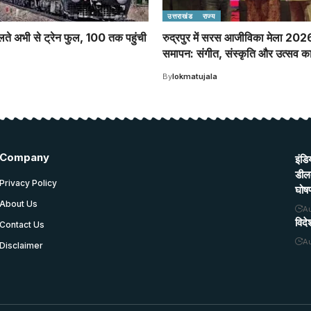
उत्तराखंड
राज्य
चलते अभी से ट्रेन फुल, 100 तक पहुंची
रुद्रपुर में सरस आजीविका मेला 202
समापन: संगीत, संस्कृति और उत्सव क
By
lokmatujala
Company
इंडि
डीलक
Privacy Policy
घोष
About Us
A
विदे
Contact Us
A
Disclaimer