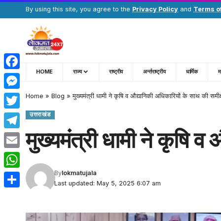
By using this site, you agree to the
Privacy Policy
and
Terms o
HOME
राज्य
राष्ट्रीय
अर्न्तराष्ट्रीय
धार्मिक
म
Facebook
Home
»
Blog
»
मुख्यमंत्री धामी ने कृषि व औद्यानिकी अधिकारियों के साथ की समीक
Messenger
उत्तराखंड
Twitter
मुख्यमंत्री धामी ने कृषि 
Telegram
Email
By
lokmatujala
WhatsApp
Last updated: May 5, 2025 6:07 am
Share