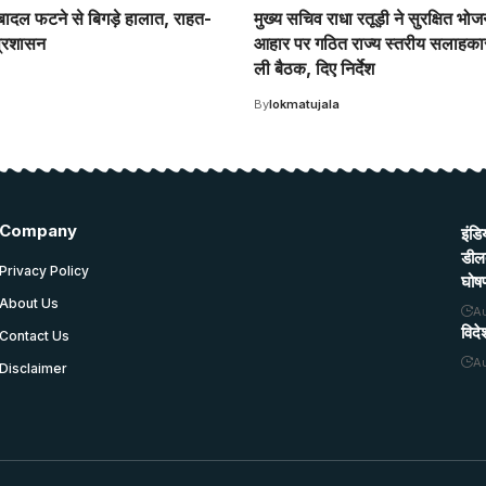
ादल फटने से बिगड़े हालात, राहत-
मुख्य सचिव राधा रतूड़ी ने सुरक्षित भोज
 प्रशासन
आहार पर गठित राज्य स्तरीय सलाहका
ली बैठक, दिए निर्देश
By
lokmatujala
Company
इंडि
डीलक
Privacy Policy
घोष
About Us
A
विदे
Contact Us
A
Disclaimer