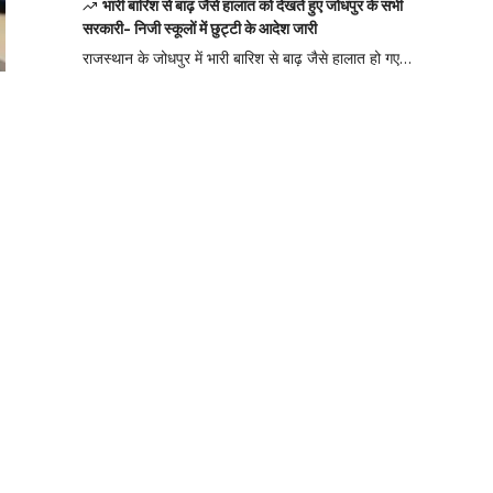
भारी बारिश से बाढ़ जैसे हालात को देखते हुए जोधपुर के सभी
सरकारी- निजी स्कूलों में छुट्टी के आदेश जारी
राजस्थान के जोधपुर में भारी बारिश से बाढ़ जैसे हालात हो गए…
Your one-stop
resource for
medical news
and education.
Your one-stop resource for
medical news and
education.