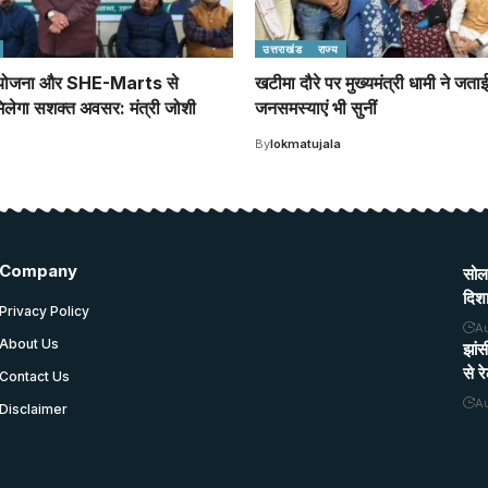
उत्तराखंड
राज्य
 योजना और SHE-Marts से
खटीमा दौरे पर मुख्यमंत्री धामी ने जता
िलेगा सशक्त अवसर: मंत्री जोशी
जनसमस्याएं भी सुनीं
By
lokmatujala
Company
सोल
दिशा
Privacy Policy
A
About Us
झांस
से 
Contact Us
A
Disclaimer