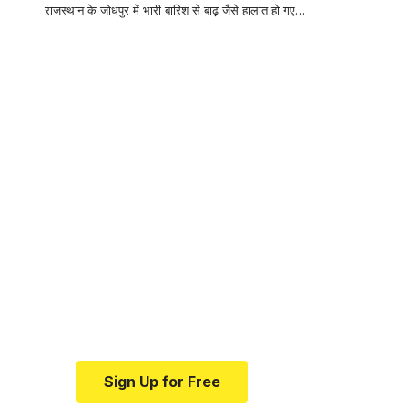
राजस्थान के जोधपुर में भारी बारिश से बाढ़ जैसे हालात हो गए…
Your one-stop
resource for
medical news and
education.
Your one-stop resource for
medical news and education.
Sign Up for Free