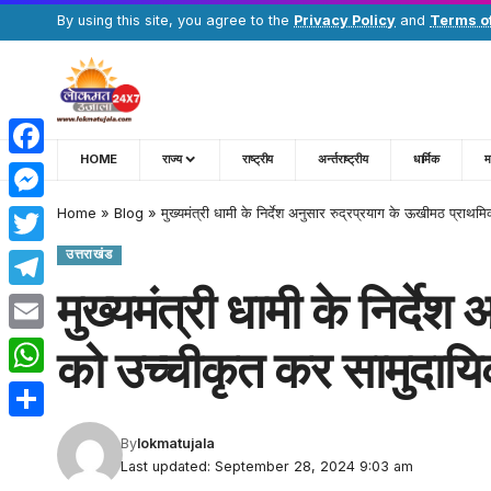
By using this site, you agree to the
Privacy Policy
and
Terms o
HOME
राज्य
राष्ट्रीय
अर्न्तराष्ट्रीय
धार्मिक
म
Facebook
Home
»
Blog
»
मुख्यमंत्री धामी के निर्देश अनुसार रुद्रप्रयाग के ऊखीमठ प्राथमिक
Messenger
उत्तराखंड
Twitter
मुख्यमंत्री धामी के निर्दे
Telegram
Email
को उच्चीकृत कर सामुदायिक 
WhatsApp
Share
By
lokmatujala
Last updated: September 28, 2024 9:03 am