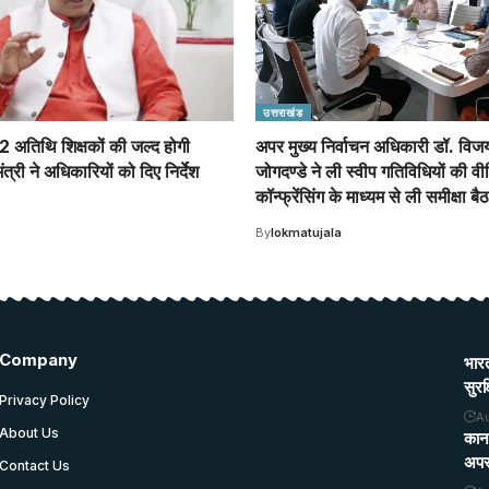
उत्तराखंड
222 अतिथि शिक्षकों की जल्द होगी
अपर मुख्य निर्वाचन अधिकारी डॉ. विज
मंत्री ने अधिकारियों को दिए निर्देश
जोगदण्डे ने ली स्वीप गतिविधियों की वी
कॉन्फ्रेंसिंग के माध्यम से ली समीक्षा ब
By
lokmatujala
Company
भारत
सुरक
Privacy Policy
A
About Us
कानप
अपर 
Contact Us