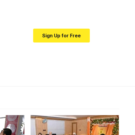
medical news and
education.
Sign Up for Free