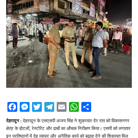
Facebook
Messenger
Twitter
Telegram
Email
WhatsApp
Share
देहरादून :
देहरादून के एसएसपी अजय सिंह ने शुक्रवार देर रात को विकासनगर
क्षेत्र के होटलों, रेस्टोरेंट और ढाबों का औचक निरीक्षण किया। एसपी को लगातार
इन प्रतिष्ठानों में देह व्यापार और अनैतिक कार्य को बढ़ावा देने की शिकायत मिल