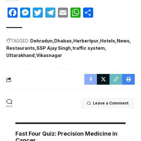
Facebook
Messenger
Twitter
Telegram
Email
WhatsApp
Share
TAGGED:
Dehradun
Dhabas
Herbertpur
Hotels
News
Restaurants
SSP Ajay Singh
traffic system
Uttarakhand
Vikasnagar
Leave a Comment
Fast Four Quiz: Precision Medicine in
Cancer