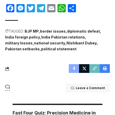
Facebook
Messenger
Twitter
Telegram
Email
WhatsApp
Share
TAGGED:
BJP MP
border issues
diplomatic defeat
India foreign policy
India Pakistan relations
military losses
national security
Nishikant Dubey
Pakistan setbacks
political statement
Leave a Comment
Fast Four Quiz: Precision Medicine in