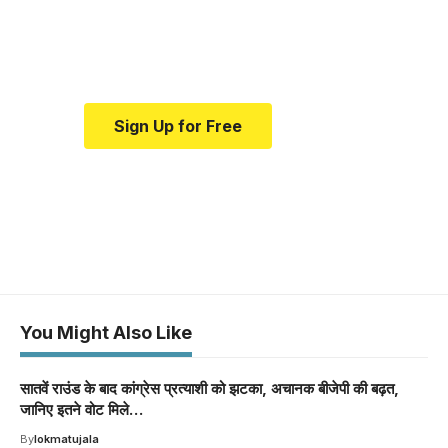
Your one-stop resource for
medical news and education.
Sign Up for Free
You Might Also Like
सातवें राउंड के बाद कांग्रेस प्रत्याशी को झटका, अचानक बीजेपी की बढ़त,
जानिए इतने वोट मिले…
By
lokmatujala