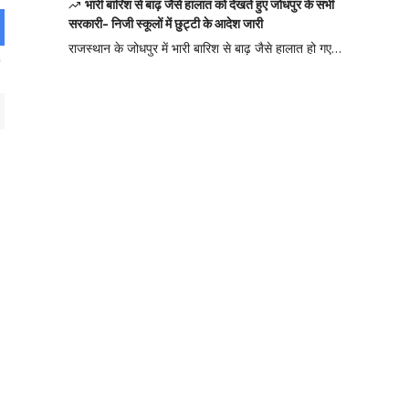
भारी बारिश से बाढ़ जैसे हालात को देखते हुए जोधपुर के सभी
सरकारी- निजी स्कूलों में छुट्टी के आदेश जारी
राजस्थान के जोधपुर में भारी बारिश से बाढ़ जैसे हालात हो गए…
Your one-stop
resource for
medical news
and education.
Your one-stop resource for
medical news and
education.