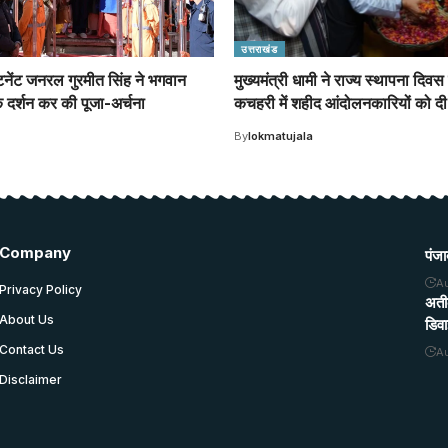
उत्तराखंड
टिनेंट जनरल गुरमीत सिंह ने भगवान
मुख्यमंत्री धामी ने राज्य स्थापना दि
 दर्शन कर की पूजा-अर्चना
कचहरी में शहीद आंदोलनकारियों को दी 
By
lokmatujala
Company
पंजा
A
Privacy Policy
अती
About Us
डिव
Contact Us
A
Disclaimer