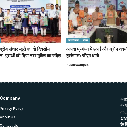
उत्तराखंड
राज्य
ेंद्रीय संचार ब्यूरो का दो दिवसीय
आपदा प्रबंधन में एआई और ड्रोन तकन
्न, युवाओं को दिया नशा मुक्ति का संदेश
इस्तेमाल: सीएम धामी
By
lokmatujala
Company
अनुर
कांग
Privacy Policy
A
About Us
CM स
के ल
Contact Us