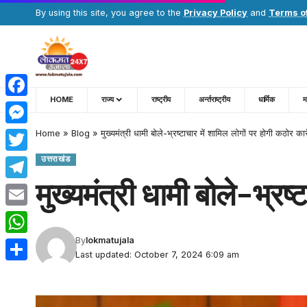
By using this site, you agree to the
Privacy Policy
and
Terms o
HOME
राज्य
राष्ट्रीय
अर्न्तराष्ट्रीय
धार्मिक
म
Facebook
Home
»
Blog
»
मुख्यमंत्री धामी बोले-भ्रष्टाचार में शामिल लोगों पर होगी कठोर कार्
Messenger
उत्तराखंड
Twitter
मुख्यमंत्री धामी बोले-भ्रष्
Telegram
Email
By
lokmatujala
WhatsApp
Last updated: October 7, 2024 6:09 am
Share