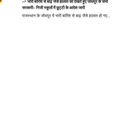
भारी बारिश से बाढ़ जैसे हालात को देखते हुए जोधपुर के सभी
सरकारी- निजी स्कूलों में छुट्टी के आदेश जारी
राजस्थान के जोधपुर में भारी बारिश से बाढ़ जैसे हालात हो गए…
Your one-stop
resource for
medical news
and education.
Your one-stop resource for
medical news and
education.