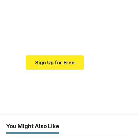
medical news and
education.
Your one-stop resource for
medical news and education.
Sign Up for Free
You Might Also Like