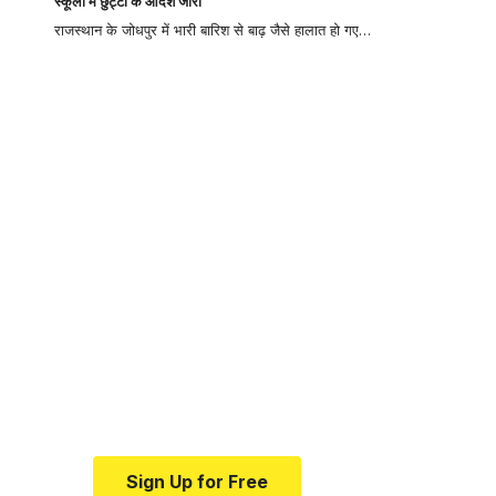
स्कूलों में छुट्टी के आदेश जारी
राजस्थान के जोधपुर में भारी बारिश से बाढ़ जैसे हालात हो गए…
Your one-stop
resource for
medical news and
education.
Your one-stop resource for
medical news and education.
Sign Up for Free