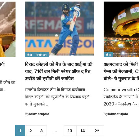
खेल
मनोरंजन
खेल
ोगी
विराट कोहली को मैच के बाद आई मां की
अहमदाबाद को मिली
याद, 71वीं बार मिली प्लेयर ऑफ द मैच
गेम्स की मेजबानी, C
अवॉर्ड की ट्रॉफी की समर्पित
बोले- ये गुजरात के 
की जीत का
ाया…
भारतीय क्रिकेट टीम के दिग्गज बल्लेबाज
Commonwealth G
विराट कोहली को न्यूजीलैंड के खिलाफ पहले
स्कॉटलैंड के ग्लासगो में
वनडे मुकाबले…
2030 कॉमनवेल्थ गेम्
By
lokmatujala
By
lokmatujala
1
2
3
…
13
14