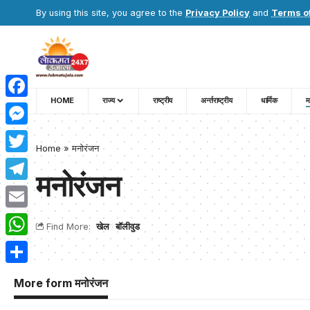
By using this site, you agree to the
Privacy Policy
and
Terms o
HOME
राज्य
राष्ट्रीय
अर्न्तराष्ट्रीय
धार्मिक
म
Facebook
Messenger
Home
»
मनोरंजन
Twitter
मनोरंजन
Telegram
Email
Find More:
खेल
बॉलीवुड
WhatsApp
Share
More form मनोरंजन